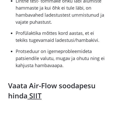
Lihtne test- tõmmake õhku läbi alumiste
hammaste ja kui õhk ei tule läbi, on
hambavahed ladestustest ummistunud ja
vajate puhastust.
Profülaktika mõttes kord aastas, et ei
tekiks tugevamaid ladestusi/hambakivi.
Protseduur on igemeprobleemideta
patsiendile valutu, mugav ja ohutu ning ei
kahjusta hambavaapa.
Vaata Air-Flow soodapesu
hinda
SIIT