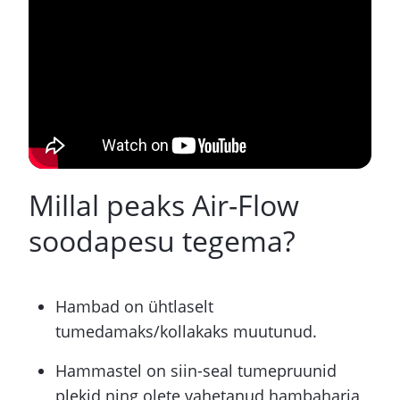
Componeerid
Hamba laminaadid
Proteesid ja proteesihüvitis
Sildprotees
Millal peaks Air-Flow
soodapesu tegema?
Hambakroon
Suust eemaldatavad proteesid
Hambad on ühtlaselt
tumedamaks/kollakaks muutunud.
Suukirurgia
Hammastel on siin-seal tumepruunid
plekid ning olete vahetanud hambaharja