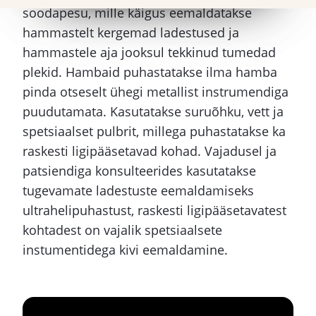
soodapesu, mille käigus eemaldatakse
Kaunis naeratus – laminaadid,
Väljakujunenud hammaskond arenevas
hammastelt kergemad ladestused ja
Componeerid
organismis
hammastele aja jooksul tekkinud tumedad
Componeerid
plekid. Hambaid puhastatakse ilma hamba
Hamba laminaadid
pinda otseselt ühegi metallist instrumendiga
Air-Flow ehk pärlipesu hammastele
puudutamata. Kasutatakse suruõhku, vett ja
Proteesid ja proteesihüvitis
spetsiaalset pulbrit, millega puhastatakse ka
Sildprotees
Hammaste valgendamine
raskesti ligipääsetavad kohad. Vajadusel ja
Hambakroon
patsiendiga konsulteerides kasutatakse
Suust eemaldatavad proteesid
Implantoloogia
tugevamate ladestuste eemaldamiseks
Suukirurgia
ultrahelipuhastust, raskesti ligipääsetavatest
Hambakaunistused
kohtadest on vajalik spetsiaalsete
Juureravi ehk endodontia
instumentidega kivi eemaldamine.
Kaunis naeratus – laminaadid, Componeerid