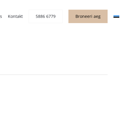
s
Kontakt
5886 6779
Broneeri aeg