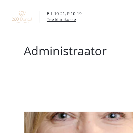
Skip
to
E-L 10-21, P 10-19
main
Tee kliinikusse
content
Administraator