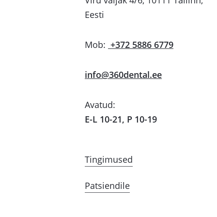
Viru väljak 4/6, 10111 Tallinn,
Eesti
Mob:
+372 5886 6779
info@360dental.ee
Avatud:
E-L 10-21, P 10-19
Tingimused
Patsiendile