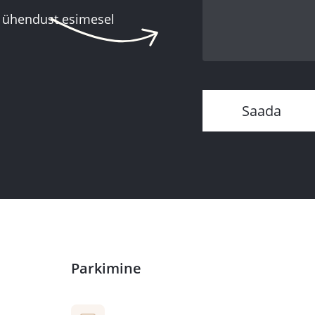
a ühendust esimesel
Parkimine