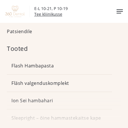
Skip
Men
E-L 10-21, P 10-19
to
Tee kliinikusse
main
content
Patsiendile
Patsiendile
Tooted
Flash Hambapasta
Ultradex
Tooted
Fläsh valgenduskomplekt
suuhooldussari
Ion Sei hambahari
Flash Hambapasta
Sleepright – öine hammastekaitse kape
Whitesmile hambapasta
Fläsh valgenduskomplekt
Ultradex suuhooldussari
Infoks patsiendile
Ion Sei hambahari
Sleepright – öine hammastekaitse kape