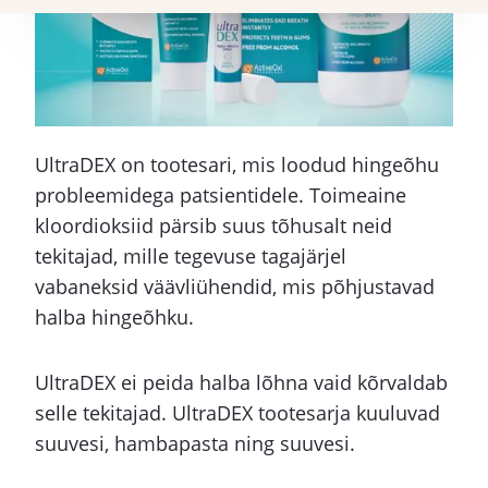
Whitesmile hambapasta
Ultradex suuhooldussari
UltraDEX on tootesari, mis loodud hingeõhu
Infoks patsiendile
probleemidega patsientidele. Toimeaine
kloordioksiid pärsib suus tõhusalt neid
tekitajad, mille tegevuse tagajärjel
vabaneksid väävliühendid, mis põhjustavad
halba hingeõhku.
UltraDEX ei peida halba lõhna vaid kõrvaldab
selle tekitajad. UltraDEX tootesarja kuuluvad
suuvesi, hambapasta ning suuvesi.