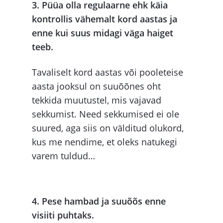
3. Püüa olla regulaarne ehk käia
kontrollis vähemalt kord aastas ja
enne kui suus midagi väga haiget
teeb.
Tavaliselt kord aastas või pooleteise
aasta jooksul on suuõõnes oht
tekkida muutustel, mis vajavad
sekkumist. Need sekkumised ei ole
suured, aga siis on välditud olukord,
kus me nendime, et oleks natukegi
varem tuldud…
4. Pese hambad ja suuõõs enne
visiiti puhtaks.