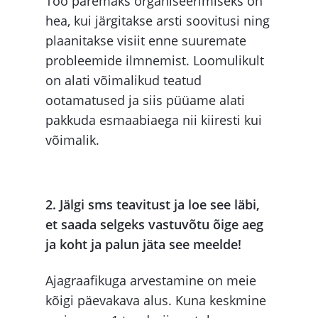
Töö paremaks organiseerimiseks on
hea, kui järgitakse arsti soovitusi ning
plaanitakse visiit enne suuremate
probleemide ilmnemist. Loomulikult
on alati võimalikud teatud
ootamatused ja siis püüame alati
pakkuda esmaabiaega nii kiiresti kui
võimalik.
2. Jälgi sms teavitust ja loe see läbi,
et saada selgeks vastuvõtu õige aeg
ja koht ja palun jäta see meelde!
Ajagraafikuga arvestamine on meie
kõigi päevakava alus. Kuna keskmine